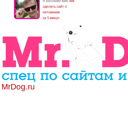
Я расскажу вам,
как
сделать сайт о
питомнике
за 5 минут
MrDog.ru